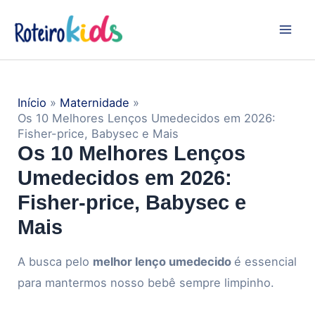
Ir
Navegação
Mai
para
de
Men
o
Post
conteúdo
Início
Maternidade
Os 10 Melhores Lenços Umedecidos em 2026:
Fisher-price, Babysec e Mais
Os 10 Melhores Lenços
Umedecidos em 2026:
Fisher-price, Babysec e
Mais
A busca pelo
melhor lenço umedecido
é essencial
para mantermos nosso bebê sempre limpinho.