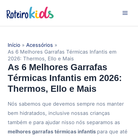
Ir
Navegação
Mai
para
de
Men
o
Post
conteúdo
Início
Acessórios
As 6 Melhores Garrafas Térmicas Infantis em
2026: Thermos, Ello e Mais
As 6 Melhores Garrafas
Térmicas Infantis em 2026:
Thermos, Ello e Mais
Nós sabemos que devemos sempre nos manter
bem hidratados, inclusive nossas crianças
também e para ajudar nisso nós separamos as
melhores garrafas térmicas infantis
para que até